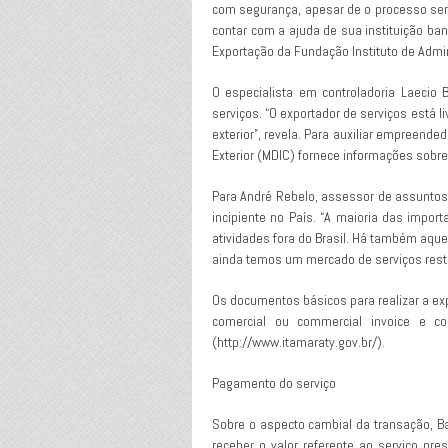
com segurança, apesar de o processo ser 
contar com a ajuda de sua instituição ban
Exportação da Fundação Instituto de Admin
O especialista em controladoria Laecio B
serviços. “O exportador de serviços está 
exterior”, revela. Para auxiliar empreende
Exterior (MDIC) fornece informações sobre
Para André Rebelo, assessor de assuntos 
incipiente no País. “A maioria das impo
atividades fora do Brasil. Há também aque
ainda temos um mercado de serviços restr
Os documentos básicos para realizar a expo
comercial ou commercial invoice e co
(http://www.itamaraty.gov.br/).
Pagamento do serviço
Sobre o aspecto cambial da transação, Ba
receber o valor referente ao serviço pr