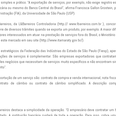
simples e prático. “A exportação de serviços, por exemplo, não exige registro 
cária ou mesmo do Banco Central do Brasil”, afirma Francisca Gallon Grostein,
istração (FIA), da Universidade de São Paulo (USP).
arreiros, da L&Barreiros Controladoria (http:// www.lbarreiros.com.br ), conc
livre de diversos trâmites quando se exporta um produto, por exemplo. A maior di
dores interessados em atuar na prestação de serviços fora do Brasil, o Ministér
 este mercado em seu site (http://www.itamaraty.gov.br/).
estratégicos da Federação das Indústrias do Estado de São Paulo (Fiesp), apesa
rtações de serviços é complementar. São empresas exportadoras que contratam
les negócios que necessitam de serviços muito específicos e não encontram sim
ito”.
rtação de um serviço são: contrato de compra e venda internacional, nota fiscal,
ntrato de câmbio ou contrato de câmbio simplificado. A descrição com
rreiros destaca a simplicidade da operação. “O empresário deve contratar um
estado. A instituição bancária cuidará de toda a operação. Para isso, cobra 