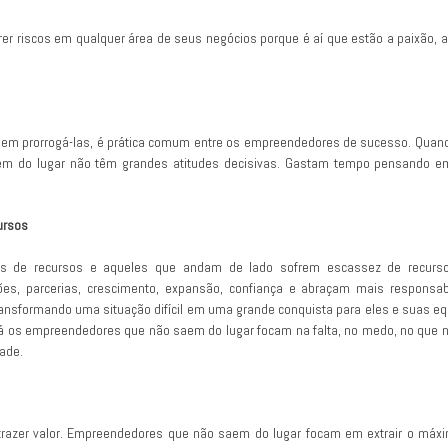
 riscos em qualquer área de seus negócios porque é aí que estão a paixão, a fe
sem prorrogá-las, é prática comum entre os empreendedores de sucesso. Quand
em do lugar não têm grandes atitudes decisivas. Gastam tempo pensando em
ursos
s de recursos e aqueles que andam de lado sofrem escassez de recurs
sões, parcerias, crescimento, expansão, confiança e abraçam mais responsa
ransformando uma situação difícil em uma grande conquista para eles e suas e
Já os empreendedores que não saem do lugar focam na falta, no medo, no que n
dade.
azer valor. Empreendedores que não saem do lugar focam em extrair o máx