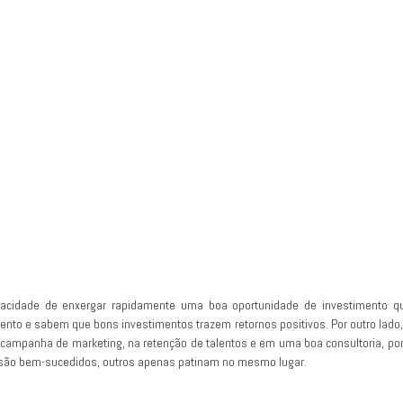
cidade de enxergar rapidamente uma boa oportunidade de investimento que
nto e sabem que bons investimentos trazem retornos positivos. Por outro lad
 campanha de marketing, na retenção de talentos e em uma boa consultoria, por 
são bem-sucedidos, outros apenas patinam no mesmo lugar.