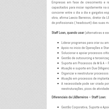
Empresas em fase de crescimento e re
capacitados para iniciar rapidamente na 
concorrer entre o dia a dia e gargalos 
obra, afirma Laecio Barreiros, diretor da
de profissionais ( headcount) das suas ma
Staff Loan, quando usar
(alternativas e e
Liderar programas para criar ou am
Apoio no inicio de Operações e Sta
Solucionar e apoiar processos críti
Gestão de outsourcing e terceiriza
Suporte em Processos de M & A – 
Atuação e suporte em Due Dilligenc
Organizar e reestruturar processo
Atuação em processos de implanta
A necessidade pode ser criada por
reestruturações, picos de atividad
Diferenciais da L&Barreiros – Staff Loan:
Gestão Corporativa, Suporte e Apoi