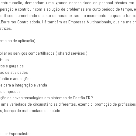
estruturação, demandam uma grande necessidade de pessoal técnico em Co
operação e contribuir com a solução de problemas em curto período de tempo, e
específicos, aumentando o custo de horas extras e o incremento no quadro fun
 L&Barreiros Controladoria. Há também as Empresas Multinacionais, que na maio
trizes.
xemplos de aplicação):
pliar os serviços compartilhados ( shared services )
rt-ups
cos e gargalos
ção de atividades
Fusão e Aquisições
e para a integração e venda
s e empresas
ção de novas tecnologias em sistemas de Gestão ERP
 uma variedade de circunstâncias diferentes, exemplo: promoção de profission
es, licença de maternidade ou saúde.
o por Especialistas